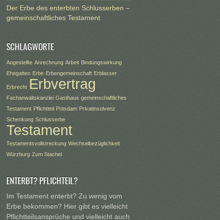
Der Erbe des enterbten Schlusserben –
gemeinschaftliches Testament
SCHLAGWORTE
Angestellte
Anrechnung
Arbeit
Bindungswirkung
Ehegatten
Erbe
Erbengemeinschaft
Erblasser
Erbvertrag
Erbrecht
Fachanwaltskanzlei
Gasthaus
gemeinschaftliches
Testament
Pflichtteil
Potsdam
Privatinsolvenz
Schenkung
Schlusserbe
Testament
Testamentsvollstreckung
Wechselbezüglichkeit
Würzburg
Zum Stachel
ENTERBT? PFLICHTEIL?
Im Testament enterbt? Zu wenig vom
Erbe bekommen? Hier gibt es vielleicht
Pflichtteilsansprüche und vielleicht auch