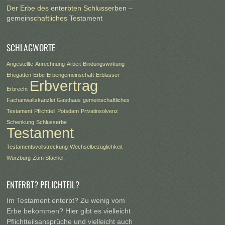
Der Erbe des enterbten Schlusserben –
gemeinschaftliches Testament
SCHLAGWORTE
Angestellte
Anrechnung
Arbeit
Bindungswirkung
Ehegatten
Erbe
Erbengemeinschaft
Erblasser
Erbvertrag
Erbrecht
Fachanwaltskanzlei
Gasthaus
gemeinschaftliches
Testament
Pflichtteil
Potsdam
Privatinsolvenz
Schenkung
Schlusserbe
Testament
Testamentsvollstreckung
Wechselbezüglichkeit
Würzburg
Zum Stachel
ENTERBT? PFLICHTEIL?
Im Testament enterbt? Zu wenig vom
Erbe bekommen? Hier gibt es vielleicht
Pflichtteilsansprüche und vielleicht auch