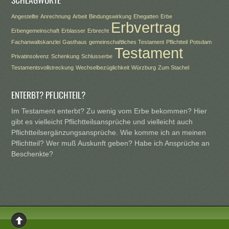
Angestellte
Anrechnung
Arbeit
Bindungswirkung
Ehegatten
Erbe
Erbvertrag
Erbengemeinschaft
Erblasser
Erbrecht
Fachanwaltskanzlei
Gasthaus
gemeinschaftliches Testament
Pflichtteil
Potsdam
Testament
Privatinsolvenz
Schenkung
Schlusserbe
Testamentsvollstreckung
Wechselbezüglichkeit
Würzburg
Zum Stachel
ENTERBT? PFLICHTEIL?
Im Testament enterbt? Zu wenig vom Erbe bekommen? Hier
gibt es vielleicht Pflichtteilsansprüche und vielleicht auch
Pflichtteilsergänzungsansprüche. Wie komme ich an meinen
Pflichtteil? Wer muß Auskunft geben? Habe ich Ansprüche an
Beschenkte?